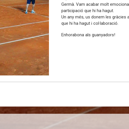
Germà. Vam acabar molt emocionats
participació que hi ha hagut.
Un any més, us donem les gràcies a t
que hi ha hagut i col·laboració.
Enhorabona als guanyadors!